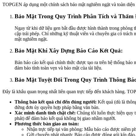
TOPGEN áp dụng một chính sách bảo mật nghiêm ngặt và toàn diện đố
Bảo Mật Trong Quy Trình Phân Tích và Thẩm 
Ngay từ khi dữ liệu gen bắt đầu được hình thành trong phòng th
cập trái phép. Chỉ những kỹ thuật viên và chuyên gia có trách 
mật nghiêm ngặt.
Bảo Mật Khi Xây Dựng Báo Cáo Kết Quả:
Bản báo cáo kết quả chính thức được tạo ra trên hệ thống bả
đảm bảo tính toàn vẹn và bảo mật của tài liệu.
Bảo Mật Tuyệt Đối Trong Quy Trình Thông Báo
Đây là khâu quan trọng nhất liên quan trực tiếp đến khách hàng. T
Thông báo kết quả chỉ đến đúng người:
Kết quả (dù là thôn
đứng đơn ủy quyền hợp pháp bằng văn bản.
Xác minh danh tính chặt chẽ:
Chúng tôi luôn thực hiện quy tr
phát) để đảm bảo kết quả không bị giao nhầm người.
Phương thức bàn giao an toàn:
Nhận trực tiếp tại văn phòng: Mẫu báo cáo được niêm pho
Gửi chuyển phát nhanh: Báo cáo được đóng gói kín đáo, 