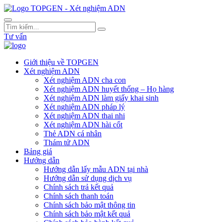
Tư vấn
Giới thiệu về TOPGEN
Xét nghiệm ADN
Xét nghiệm ADN cha con
Xét nghiệm ADN huyết thống – Họ hàng
Xét nghiệm ADN làm giấy khai sinh
Xét nghiệm ADN pháp lý
Xét nghiệm ADN thai nhi
Xét nghiệm ADN hài cốt
Thẻ ADN cá nhân
Thám tử ADN
Bảng giá
Hướng dẫn
Hướng dẫn lấy mẫu ADN tại nhà
Hướng dẫn sử dụng dịch vụ
Chính sách trả kết quả
Chính sách thanh toán
Chính sách bảo mật thông tin
Chính sách bảo mật kết quả