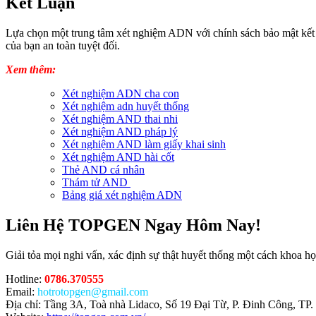
Kết Luận
Lựa chọn một trung tâm xét nghiệm ADN với chính sách bảo mật kết 
của bạn an toàn tuyệt đối.
Xem thêm:
Xét nghiệm ADN cha con
Xét nghiệm adn huyết thống
Xét nghiệm AND thai nhi
Xét nghiệm AND pháp lý
Xét nghiệm AND làm giấy khai sinh
Xét nghiệm AND hài cốt
Thẻ AND cá nhân
Thám tử AND
Bảng giá xét nghiệm ADN
Liên Hệ TOPGEN Ngay Hôm Nay!
Giải tỏa mọi nghi vấn, xác định sự thật huyết thống một cách khoa 
Hotline:
0786.370555
Email:
hotrotopgen@gmail.com
Địa chỉ: Tầng 3A, Toà nhà Lidaco, Số 19 Đại Từ, P. Đinh Công, TP