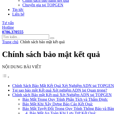
Chính sách bảo hành kết quả
Chuyên gia tại TOPGEN
Tin tức
Liên hệ
Tư vấn
Hotline
0786.370555
Trang chủ
Chính sách bảo mật kết quả
Chính sách bảo mật kết quả
NỘI DUNG BÀI VIẾT
Chính Sách Bảo Mật Kết Quả Xét Nghiệm ADN tại TOPGEN
Tại sao bảo mật Kết quả Xét nghiệm ADN lại Quan trọng?
Chính sách Bảo mật Kết quả Xét Nghiệm ADN tại TOPGEN
Bảo Mật Trong Quy Trình Phân Tích và Thẩm Định:
Bảo Mật Khi Xây Dựng Báo Cáo Kết Quả:
Bảo Mật Tuyệt Đối Trong Quy Trình Thông Báo và Bàn
4. Bảo Mật An Toàn Khi Lưu Trữ Kết Quả: