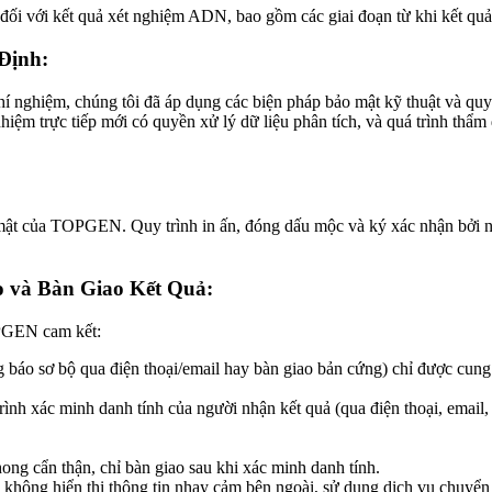
i với kết quả xét nghiệm ADN, bao gồm các giai đoạn từ khi kết quả 
Định:
í nghiệm, chúng tôi đã áp dụng các biện pháp bảo mật kỹ thuật và quy t
nhiệm trực tiếp mới có quyền xử lý dữ liệu phân tích, và quá trình thẩ
o mật của TOPGEN. Quy trình in ấn, đóng dấu mộc và ký xác nhận bởi n
 và Bàn Giao Kết Quả:
OPGEN cam kết:
g báo sơ bộ qua điện thoại/email hay bàn giao bản cứng) chỉ được cu
ình xác minh danh tính của người nhận kết quả (qua điện thoại, email, 
ng cẩn thận, chỉ bàn giao sau khi xác minh danh tính.
không hiển thị thông tin nhạy cảm bên ngoài, sử dụng dịch vụ chuyển p