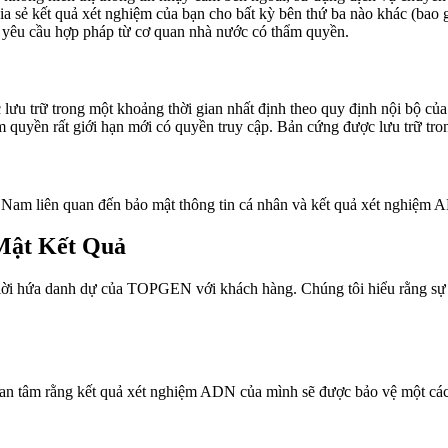
a sẻ kết quả xét nghiệm của bạn cho bất kỳ bên thứ ba nào khác (bao
ó yêu cầu hợp pháp từ cơ quan nhà nước có thẩm quyền.
lưu trữ trong một khoảng thời gian nhất định theo quy định nội bộ c
 quyền rất giới hạn mới có quyền truy cập. Bản cứng được lưu trữ tro
Nam liên quan đến bảo mật thông tin cá nhân và kết quả xét nghiệm A
Mật Kết Quả
 lời hứa danh dự của TOPGEN với khách hàng. Chúng tôi hiểu rằng sự t
n tâm rằng kết quả xét nghiệm ADN của mình sẽ được bảo vệ một cách 