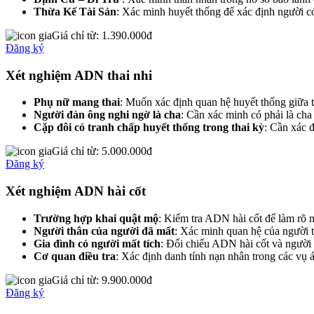
Thừa Kế Tài Sản
: Xác minh huyết thống để xác định người c
Giá chỉ từ:
1.390.000đ
Đăng ký
Xét nghiệm ADN thai nhi
Phụ nữ mang thai
: Muốn xác định quan hệ huyết thống giữa t
Người đàn ông nghi ngờ là cha
: Cần xác minh có phải là cha
Cặp đôi có tranh chấp huyết thống trong thai kỳ
: Cần xác 
Giá chỉ từ:
5.000.000đ
Đăng ký
Xét nghiệm ADN hài cốt
Trường hợp khai quật mộ
: Kiểm tra ADN hài cốt để làm rõ 
Người thân của người đã mất
: Xác minh quan hệ của người t
Gia đình có người mất tích
: Đối chiếu ADN hài cốt và người t
Cơ quan điều tra
: Xác định danh tính nạn nhân trong các vụ án,
Giá chỉ từ:
9.900.000đ
Đăng ký