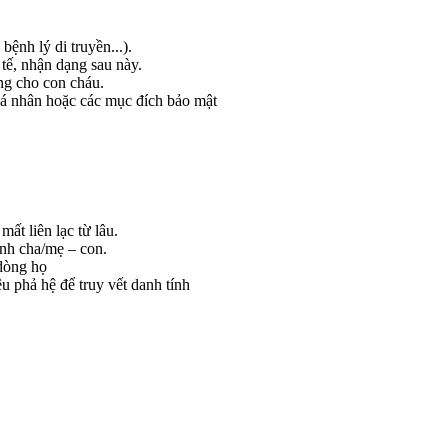
bệnh lý di truyền...).
tế, nhận dạng sau này.
ạng cho con cháu.
á nhân hoặc các mục đích bảo mật
mất liên lạc từ lâu.
nh cha/mẹ – con.
 dòng họ
u phả hệ để truy vết danh tính