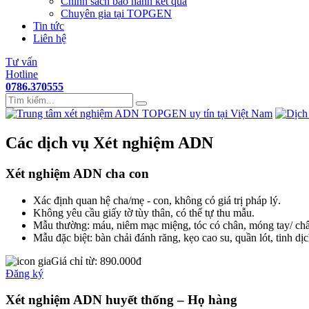
Chính sách bảo hành kết quả
Chuyên gia tại TOPGEN
Tin tức
Liên hệ
Tư vấn
Hotline
0786.370555
Các dịch vụ Xét nghiệm ADN
Xét nghiệm ADN cha con
Xác định quan hệ cha/mẹ - con, không có giá trị pháp lý.
Không yêu cầu giấy tờ tùy thân, có thể tự thu mẫu.
Mẫu thường: máu, niêm mạc miệng, tóc có chân, móng tay/ châ
Mẫu đặc biệt: bàn chải đánh răng, kẹo cao su, quần lót, tinh dịc
Giá chỉ từ:
890.000đ
Đăng ký
Xét nghiệm ADN huyết thống – Họ hàng