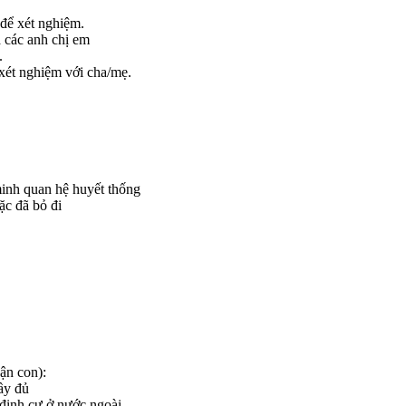
để xét nghiệm.
 các anh chị em
.
 xét nghiệm với cha/mẹ.
inh quan hệ huyết thống
c đã bỏ đi
ận con):
ầy đủ
định cư ở nước ngoài.