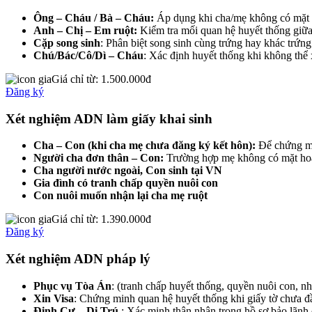
Ông – Cháu / Bà – Cháu:
Áp dụng khi cha/mẹ không có mặt 
Anh – Chị – Em ruột:
Kiểm tra mối quan hệ huyết thống giữa
Cặp song sinh
: Phân biệt song sinh cùng trứng hay khác trứng
Chú/Bác/Cô/Dì – Cháu
: Xác định huyết thống khi không thể
Giá chỉ từ:
1.500.000đ
Đăng ký
Xét nghiệm ADN làm giấy khai sinh
Cha – Con (khi cha mẹ chưa đăng ký kết hôn):
Để chứng m
Người cha đơn thân – Con:
Trường hợp mẹ không có mặt hoặ
Cha người nước ngoài, Con sinh tại VN
Gia đình có tranh chấp quyền nuôi con
Con nuôi muốn nhận lại cha mẹ ruột
Giá chỉ từ:
1.390.000đ
Đăng ký
Xét nghiệm ADN pháp lý
Phục vụ Tòa Án
: (tranh chấp huyết thống, quyền nuôi con, nh
Xin Visa
: Chứng minh quan hệ huyết thống khi giấy tờ chưa đ
Định Cư – Di Trú
: Xác minh thân nhân trong hồ sơ bảo lãnh 