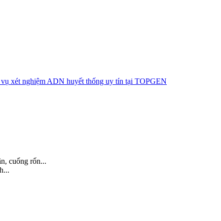
n, cuống rốn...
h...