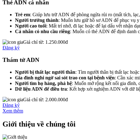
Thẻ ADN cá nhân
Trẻ em
: Giúp lưu trữ ADN để phòng ngừa rủi ro (mất tích, lạc, 
Người trưởng thành
: Muốn lưu giữ hồ sơ ADN để phục vụ y 
Người cao tuổi
: Mất trí nhớ, đi lạc hoặc để lại dấu vết nhận d
Cá nhân có nhu cầu riêng
: Muốn có thẻ ADN để định danh c
Giá chỉ từ:
1.250.000đ
Đăng ký
Thám tử ADN
Người bị thất lạc người thân
: Tìm người thân bị thất lạc hoặc 
Gia đình nghi ngờ sai sót trao con tại bệnh viện
: Cần xác mi
Người tìm họ hàng, phả hệ
: Muốn mở rộng kết nối gia đình,
Dữ liệu ADN để điều tra
: Kết hợp xét nghiệm ADN với dữ liệ
Giá chỉ từ:
2.000.000đ
Đăng ký
Xem thêm
Giới thiệu về chúng tôi