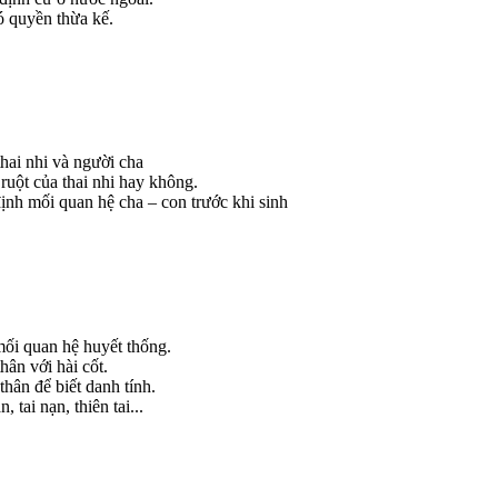
ó quyền thừa kế.
hai nhi và người cha
 ruột của thai nhi hay không.
định mối quan hệ cha – con trước khi sinh
mối quan hệ huyết thống.
hân với hài cốt.
hân để biết danh tính.
 tai nạn, thiên tai...