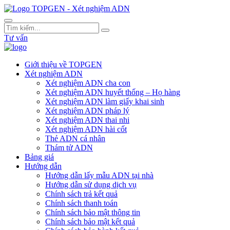
Tư vấn
Giới thiệu về TOPGEN
Xét nghiệm ADN
Xét nghiệm ADN cha con
Xét nghiệm ADN huyết thống – Họ hàng
Xét nghiệm ADN làm giấy khai sinh
Xét nghiệm ADN pháp lý
Xét nghiệm ADN thai nhi
Xét nghiệm ADN hài cốt
Thẻ ADN cá nhân
Thám tử ADN
Bảng giá
Hướng dẫn
Hướng dẫn lấy mẫu ADN tại nhà
Hướng dẫn sử dụng dịch vụ
Chính sách trả kết quả
Chính sách thanh toán
Chính sách bảo mật thông tin
Chính sách bảo mật kết quả